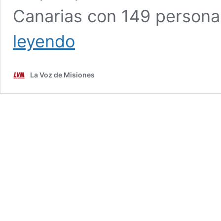
Canarias con 149 person
Infectados
leyendo
con
hantavirus
en
La Voz de Misiones
el
crucero
de
Ushuaia
estuvieron
20
días
en
Misiones